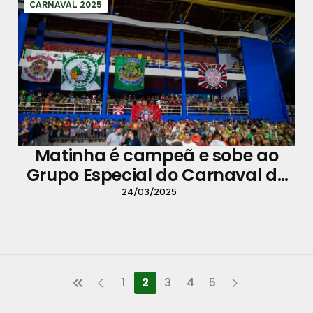
CARNAVAL 2025
Matinha é campeã e sobe ao
Grupo Especial do Carnaval de
Belém
24/03/2025
1
2
3
4
5