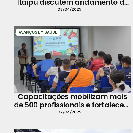
Itaipu discutem andamento de
obras
08/04/2025
AVANÇOS EM SAÚDE
Capacitações mobilizam mais
de 500 profissionais e fortalecem
a Saúde
02/04/2025