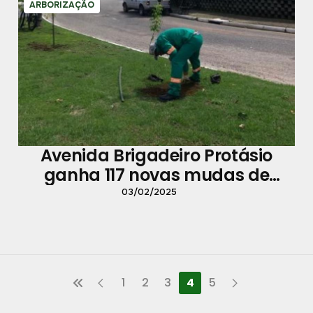
ARBORIZAÇÃO
Avenida Brigadeiro Protásio
ganha 117 novas mudas de
árvores
03/02/2025
1
2
3
4
5