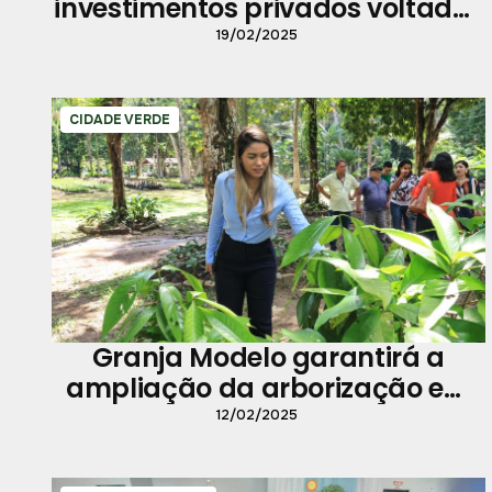
investimentos privados voltados
para o clima
19/02/2025
CIDADE VERDE
Granja Modelo garantirá a
ampliação da arborização em
Belém
12/02/2025