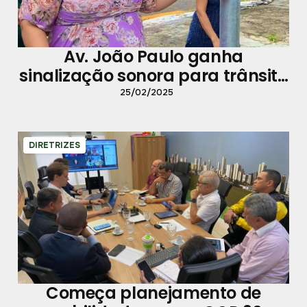
Av. João Paulo ganha
sinalização sonora para trânsito
mais seguro
25/02/2025
DIRETRIZES
Começa planejamento de