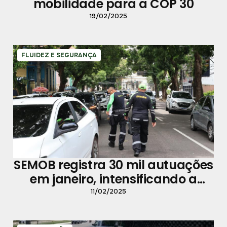
mobilidade para a COP 30
19/02/2025
FLUIDEZ E SEGURANÇA
SEMOB registra 30 mil autuações
em janeiro, intensificando a
fiscalização no trânsito
11/02/2025