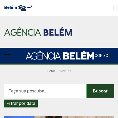
Belém
--°
COP 30
Home
Noticias
Buscar
Filtrar por data