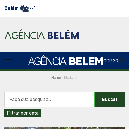
Belém
--°
COP 30
Home
Noticias
Buscar
Filtrar por data