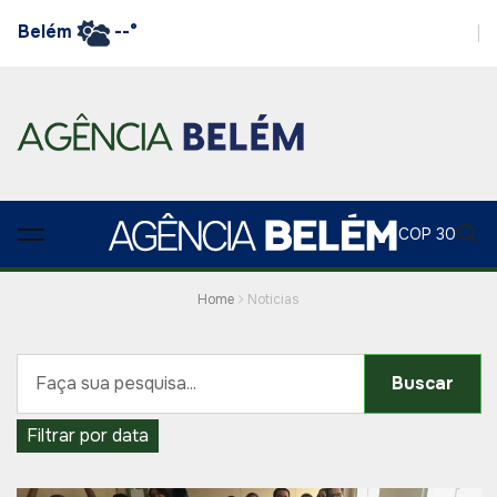
Belém
--°
COP 30
Home
Noticias
Buscar
Filtrar por data