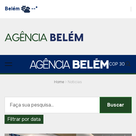
Belém
--°
COP 30
Home
Noticias
Buscar
Filtrar por data