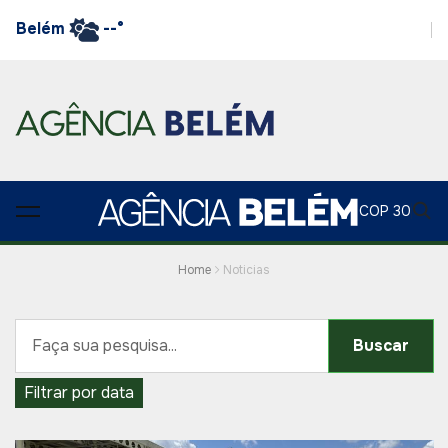
Belém
--°
COP 30
Home
Noticias
Buscar
Filtrar por data