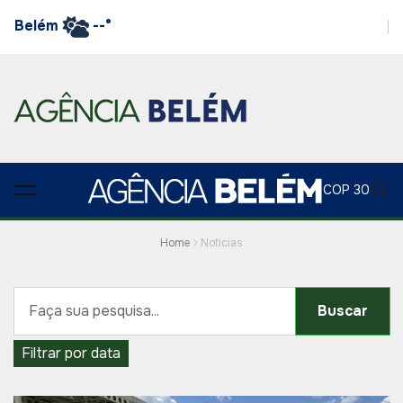
Belém
--°
COP 30
Home
Noticias
Buscar
Filtrar por data