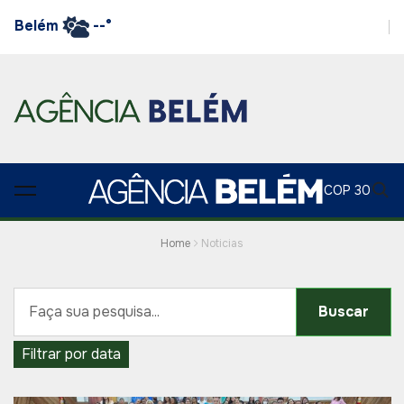
Belém
--°
COP 30
Home
Noticias
Buscar
Filtrar por data