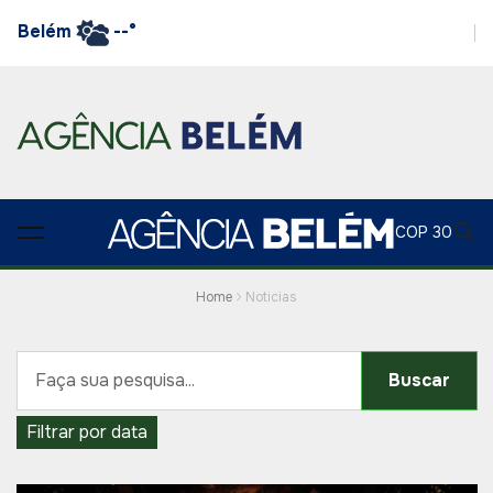
Belém
--°
COP 30
Home
Noticias
Buscar
Filtrar por data