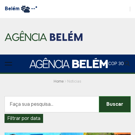
Belém
--°
COP 30
Home
Noticias
Buscar
Filtrar por data