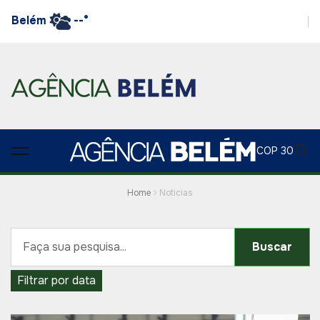
Belém
--°
COP 30
Home
Noticias
Buscar
Filtrar por data