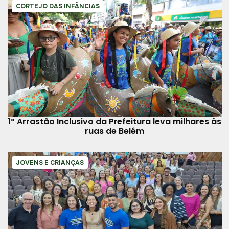
CORTEJO DAS INFÂNCIAS
1º Arrastão Inclusivo da Prefeitura leva milhares às
ruas de Belém
JOVENS E CRIANÇAS