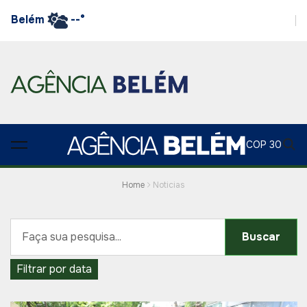
Belém
--°
COP 30
Home
Noticias
Buscar
Filtrar por data