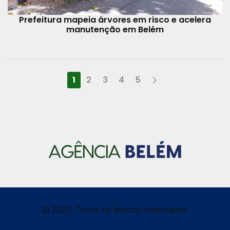
Prefeitura mapeia árvores em risco e acelera
manutenção em Belém
1
2
3
4
5
© 2025, Todos os direitos reservados.