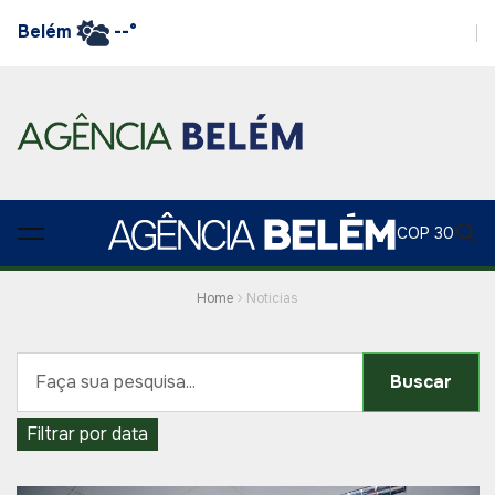
Belém
--°
COP 30
Home
Noticias
Buscar
Filtrar por data