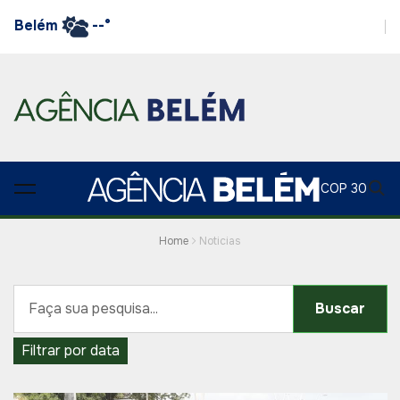
Belém
--°
COP 30
Home
Noticias
Buscar
Filtrar por data