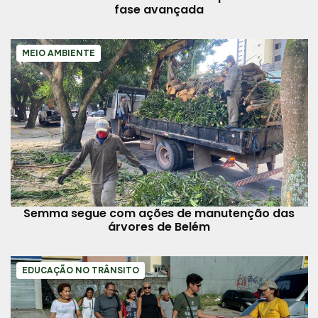
fase avançada
MEIO AMBIENTE
Semma segue com ações de manutenção das
árvores de Belém
EDUCAÇÃO NO TRÂNSITO