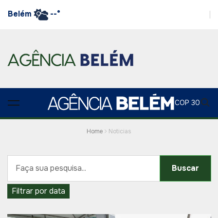
Belém
--°
COP 30
Home
Noticias
Buscar
Filtrar por data