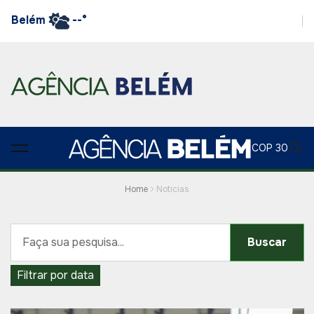
Belém
--°
COP 30
Home
Noticias
Buscar
Filtrar por data