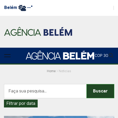
Belém
--°
COP 30
Home
Noticias
Buscar
Filtrar por data