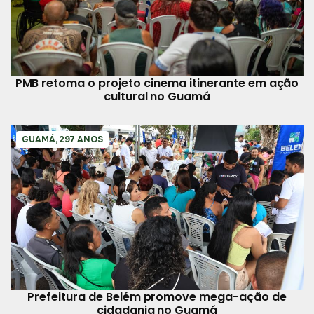
PMB retoma o projeto cinema itinerante em ação
cultural no Guamá
GUAMÁ, 297 ANOS
Prefeitura de Belém promove mega-ação de
cidadania no Guamá