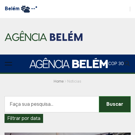
Belém
--°
COP 30
Home
Noticias
Buscar
Filtrar por data