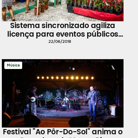
Sistema sincronizado agiliza
licença para eventos públicos
em Belém
22/06/2018
Música
Festival "Ao Pôr-Do-Sol" anima o