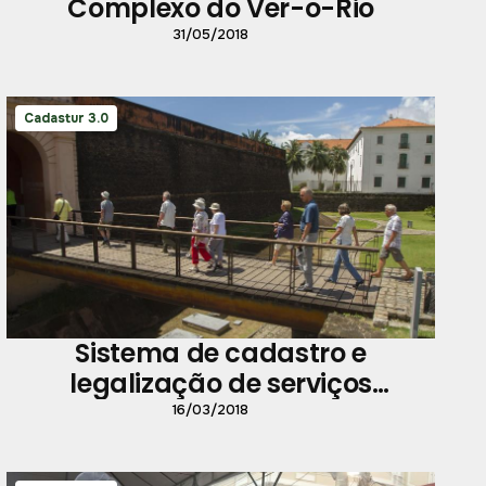
Complexo do Ver-o-Rio
31/05/2018
Cadastur 3.0
Sistema de cadastro e
legalização de serviços
turísticos é lançado em Belém
16/03/2018