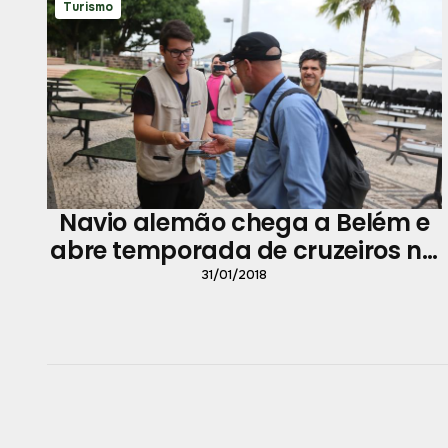
Turismo
Navio alemão chega a Belém e
abre temporada de cruzeiros na
cidade
31/01/2018