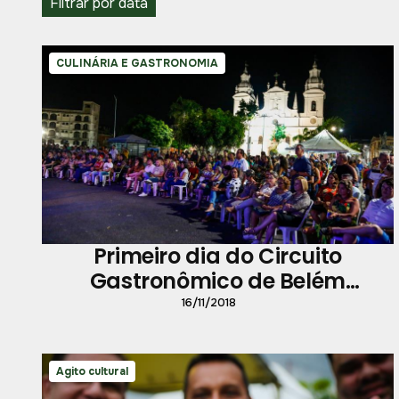
Filtrar por data
CULINÁRIA E GASTRONOMIA
Primeiro dia do Circuito
Gastronômico de Belém
movimenta o Complexo Feliz
16/11/2018
Lusitânia
Agito cultural