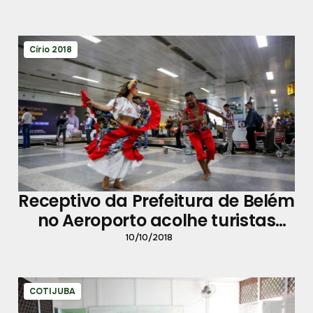
Círio 2018
Receptivo da Prefeitura de Belém
no Aeroporto acolhe turistas
com festa e muita informação
10/10/2018
COTIJUBA