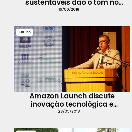
sustentáveis dão o tom no
Festival Ilhas e Sabores
16/06/2018
Futuro
Amazon Launch discute
inovação tecnológica e
transformação digital
28/05/2018