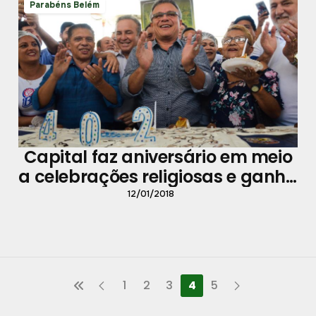
Parabéns Belém
Capital faz aniversário em meio
a celebrações religiosas e ganha
bolo de 20 metros
12/01/2018
1
2
3
4
5