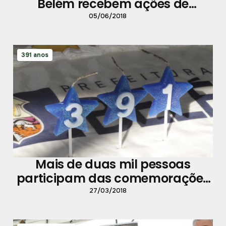
Belém recebem ações de
melhorias
05/06/2018
391 anos
Mais de duas mil pessoas
participam das comemorações
do aniversário do Ver-o-Peso
27/03/2018