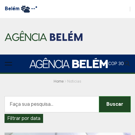
Belém
--°
COP 30
Home
Noticias
Buscar
Filtrar por data