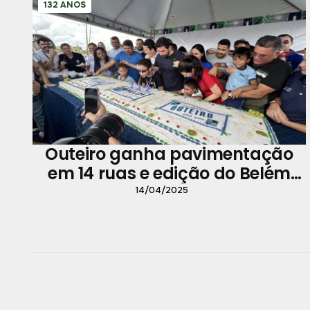
132 ANOS
Outeiro ganha pavimentação
em 14 ruas e edição do Belém
pra Todos
14/04/2025