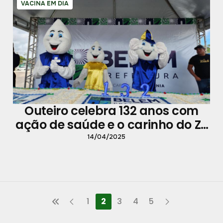
VACINA EM DIA
Outeiro celebra 132 anos com
ação de saúde e o carinho do Zé
Gotinha
14/04/2025
1
2
3
4
5