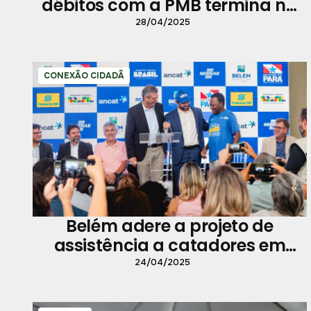
débitos com a PMB termina na
quarta-feira, 30
28/04/2025
CONEXÃO CIDADÃ
Belém adere a projeto de
assistência a catadores em
situação de rua
24/04/2025