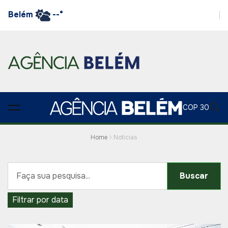
Belém
--°
COP 30
Home
Noticias
Buscar
Filtrar por data