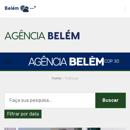
Belém
--°
COP 30
Home
Noticias
Buscar
Filtrar por data