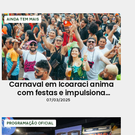
AINDA TEM MAIS
Carnaval em Icoaraci anima
com festas e impulsiona
comércio local
07/03/2025
PROGRAMAÇÃO OFICIAL