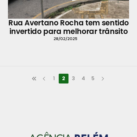
Rua Avertano Rocha tem sentido
invertido para melhorar trânsito
28/02/2025
1
2
3
4
5