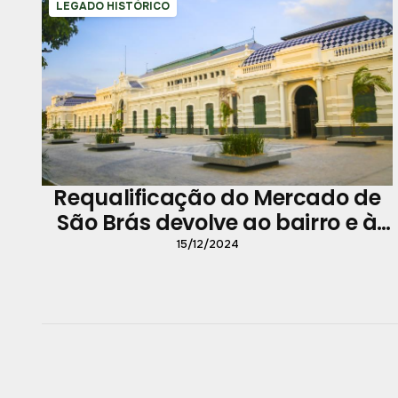
LEGADO HISTÓRICO
Requalificação do Mercado de
São Brás devolve ao bairro e à
cidade a importância do início
15/12/2024
do século