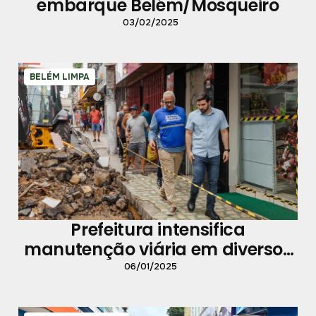
embarque Belém/Mosqueiro
03/02/2025
BELÉM LIMPA
Prefeitura intensifica
manutenção viária em diversos
bairros de Belém
06/01/2025