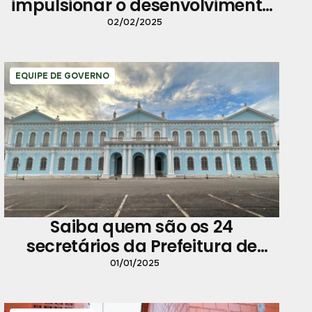
impulsionar o desenvolvimento
em Belém
02/02/2025
EQUIPE DE GOVERNO
Saiba quem são os 24
secretários da Prefeitura de
Belém
01/01/2025