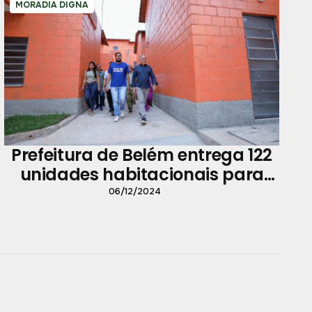
MORADIA DIGNA
Prefeitura de Belém entrega 122
unidades habitacionais para
moradores da Vila da Barca
06/12/2024