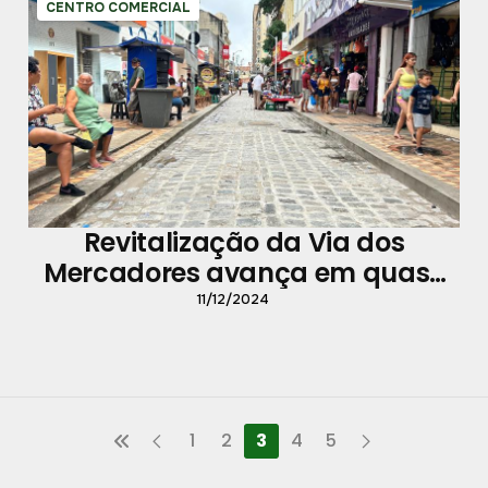
CENTRO COMERCIAL
Revitalização da Via dos
Mercadores avança em quase
60% e já melhora a atividade
11/12/2024
comercial na área
1
2
3
4
5