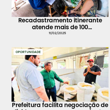
Recadastramento itinerante
atende mais de 100
trabalhadores na feira da 25 de
11/02/2025
setembro
OPORTUNIDADE
Prefeitura facilita negociação de