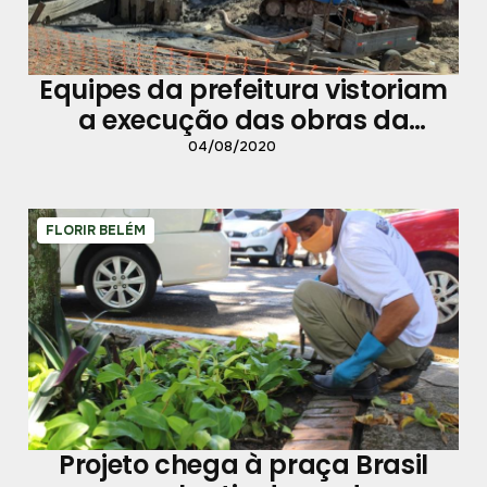
Equipes da prefeitura vistoriam
a execução das obras da
avenida Bernardo Sayão
04/08/2020
FLORIR BELÉM
Projeto chega à praça Brasil