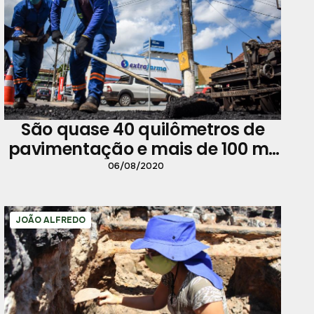
São quase 40 quilômetros de
pavimentação e mais de 100 mil
toneladas de asfalto novo na
06/08/2020
cidade
JOÃO ALFREDO