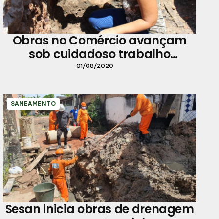
Obras no Comércio avançam
sob cuidadoso trabalho
arqueológico e curadoria de
01/08/2020
material histórico
SANEAMENTO
Sesan inicia obras de drenagem