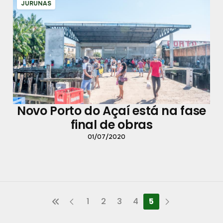
JURUNAS
Novo Porto do Açaí está na fase
final de obras
01/07/2020
1
2
3
4
5