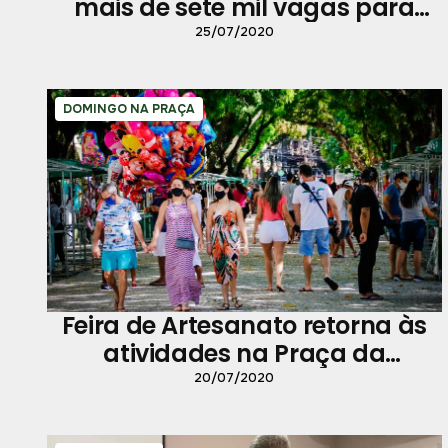
mais de sete mil vagas para
testes rápidos da Covid-19
25/07/2020
DOMINGO NA PRAÇA
Feira de Artesanato retorna às
atividades na Praça da
República
20/07/2020