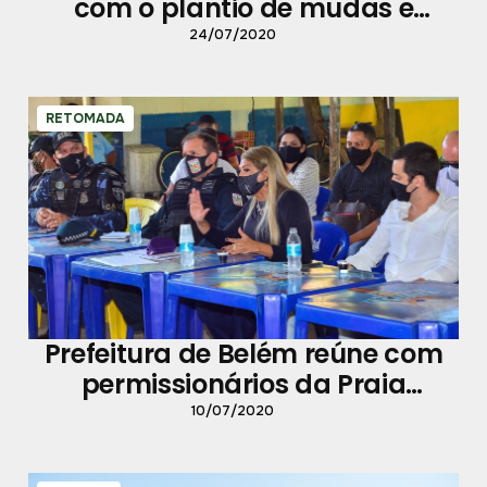
com o plantio de mudas e
recomposição paisagística
24/07/2020
RETOMADA
Prefeitura de Belém reúne com
permissionários da Praia
Grande, em Outeiro
10/07/2020