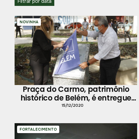
Filtrar por data
NOVINHA
Praça do Carmo, patrimônio
histórico de Belém, é entregue
totalmente restaurada
15/12/2020
FORTALECIMENTO