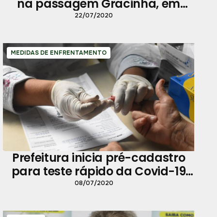
na passagem Gracinha, em
Canudos
22/07/2020
MEDIDAS DE ENFRENTAMENTO
Prefeitura inicia pré-cadastro
para teste rápido da Covid-19
com voluntários de Belém
08/07/2020