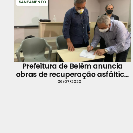
SANEAMENTO
Prefeitura de Belém anuncia
obras de recuperação asfáltica
em vias do centro da cidade
06/07/2020