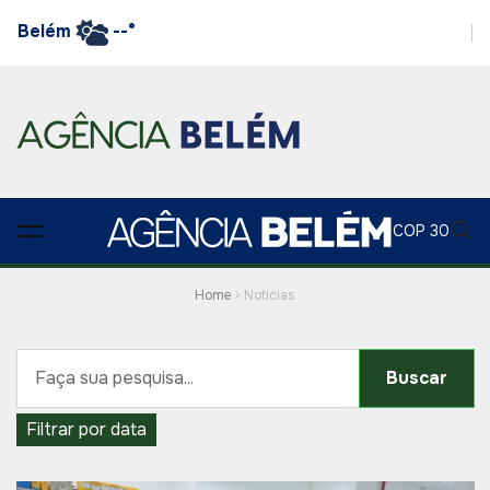
Belém
--°
COP 30
Home
Noticias
Buscar
Filtrar por data