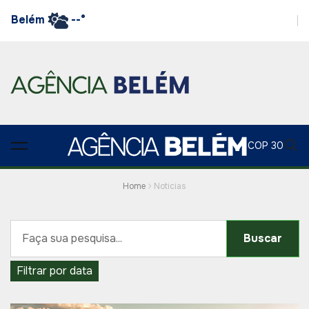
Belém
--°
COP 30
Home
Noticias
Buscar
Filtrar por data