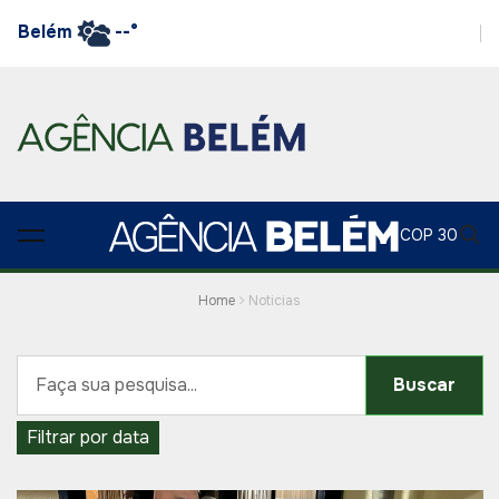
Belém
--°
COP 30
Home
Noticias
Buscar
Filtrar por data