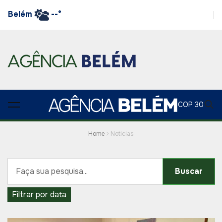
Belém
--°
COP 30
Home
Noticias
Buscar
Filtrar por data