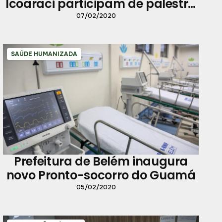
Icoaraci participam de palestra
sobre Educação Financeira
07/02/2020
SAÚDE HUMANIZADA
Prefeitura de Belém inaugura
novo Pronto-socorro do Guamá
05/02/2020