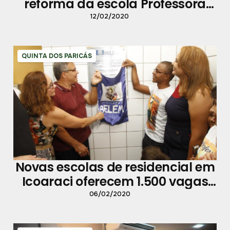
reforma da escola Professora
Angélica do Carmo Santos Paiva
12/02/2020
QUINTA DOS PARICÁS
Novas escolas de residencial em
Icoaraci oferecem 1.500 vagas
para educação infantil
06/02/2020