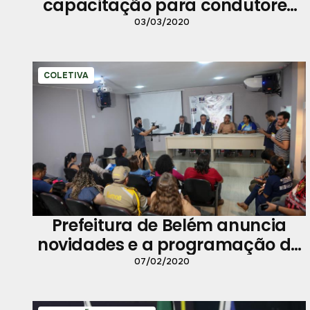
capacitação para condutores
da Ilha do Combu
03/03/2020
COLETIVA
Prefeitura de Belém anuncia
novidades e a programação do
Carnaval 2020
07/02/2020