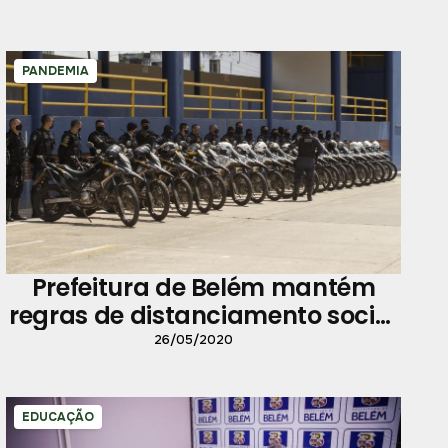
PANDEMIA
Prefeitura de Belém mantém
regras de distanciamento social
e detalha medidas em decreto
26/05/2020
EDUCAÇÃO