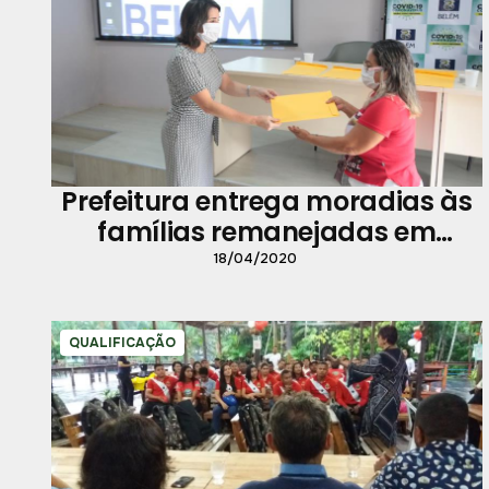
Prefeitura entrega moradias às
famílias remanejadas em
função da obra do Promaben
18/04/2020
QUALIFICAÇÃO