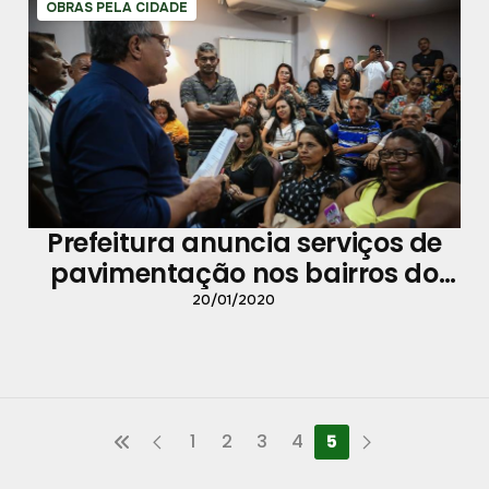
OBRAS PELA CIDADE
Prefeitura anuncia serviços de
pavimentação nos bairros do
Guamá, Terra Firme e Condor
20/01/2020
1
2
3
4
5