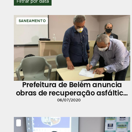
Filtrar por data
SANEAMENTO
Prefeitura de Belém anuncia
obras de recuperação asfáltica
em vias do centro da cidade
06/07/2020