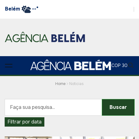
Belém
--°
COP 30
Home
Noticias
Buscar
Filtrar por data