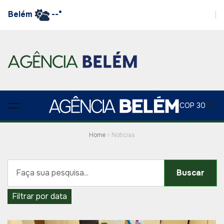
Belém
--°
COP 30
Home
Noticias
Buscar
Filtrar por data