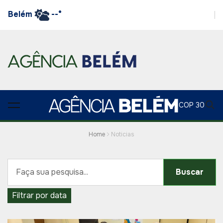
Belém
--°
COP 30
Home
Noticias
Buscar
Filtrar por data