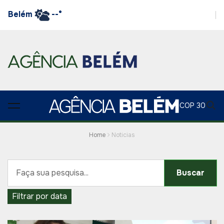
Belém
--°
COP 30
Home
Noticias
Buscar
Filtrar por data