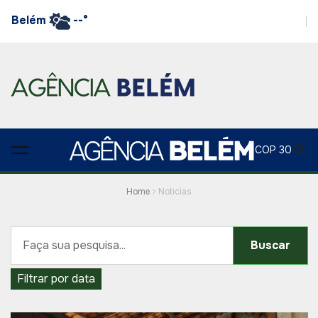
Belém
--°
COP 30
Home
Noticias
Buscar
Filtrar por data