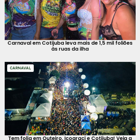
Carnaval em Cotijuba leva mais de 1,5 mil foliões
às ruas da ilha
CARNAVAL
Tem folia em Outeiro, Icoaraci e Cotijuba! Veja a