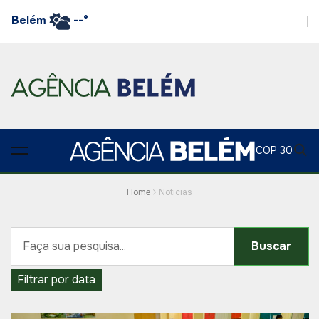
Belém
--°
COP 30
Home
Noticias
Buscar
Filtrar por data