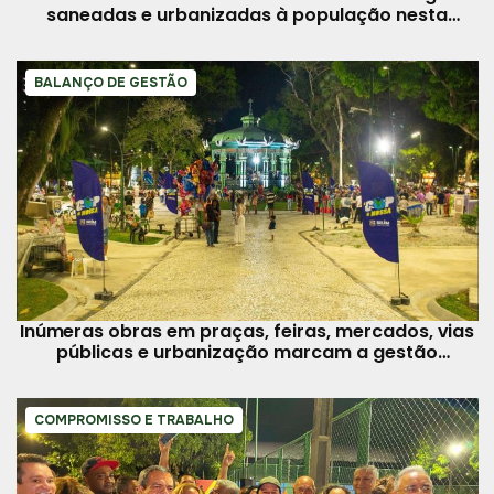
saneadas e urbanizadas à população nesta
quinta, 21
BALANÇO DE GESTÃO
Inúmeras obras em praças, feiras, mercados, vias
públicas e urbanização marcam a gestão
municipal
COMPROMISSO E TRABALHO