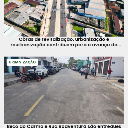
Obras de revitalização, urbanização e
reurbanização contribuem para o avanço da
mobilidade dos belenenses
URBANIZAÇÃO
Beco do Carmo e Rua Boaventura são entregues