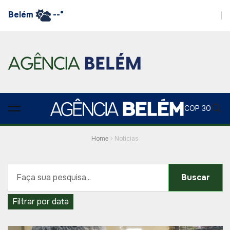
Belém
--°
COP 30
Home
Noticias
Buscar
Filtrar por data