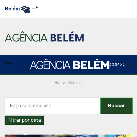
Belém
--°
COP 30
Home
Noticias
Buscar
Filtrar por data