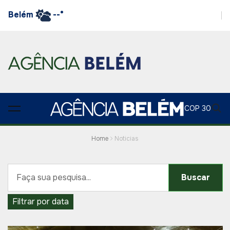
Belém
--°
COP 30
Home
Noticias
Buscar
Filtrar por data