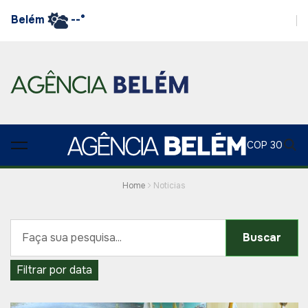
Belém
--°
COP 30
Home
Noticias
Buscar
Filtrar por data