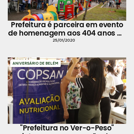
Prefeitura é parceira em evento
de homenagem aos 404 anos de
Belém
25/01/2020
ANIVERSÁRIO DE BELÉM
"Prefeitura no Ver-o-Peso"