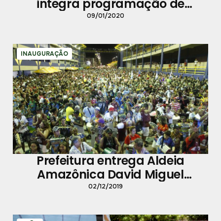
integra programação de
homenagens à capital paraense
09/01/2020
INAUGURAÇÃO
Prefeitura entrega Aldeia
Amazônica David Miguel
revitalizada à população
02/12/2019