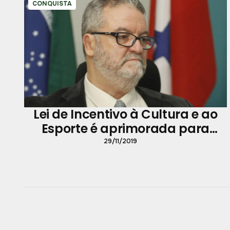
CONQUISTA
Lei de Incentivo à Cultura e ao
Esporte é aprimorada para
acesso mais democrático e
29/11/2019
transparente