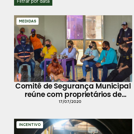
Filtrar por data
MEDIDAS
Comitê de Segurança Municipal
reúne com proprietários de
restaurantes da ilha de Cotijuba
17/07/2020
INCENTIVO