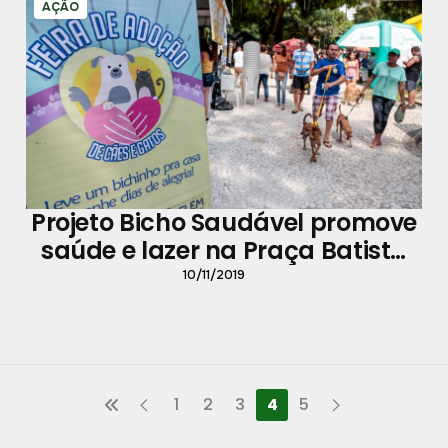
AÇÃO
Projeto Bicho Saudável promove
saúde e lazer na Praça Batista
Campos
10/11/2019
1
2
3
4
5