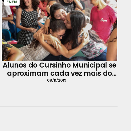
ENEM
Alunos do Cursinho Municipal se
aproximam cada vez mais do
sonho de entrar para a
08/11/2019
universidade