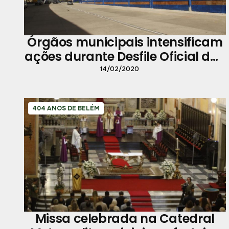
Órgãos municipais intensificam
ações durante Desfile Oficial das
Escolas de Samba
14/02/2020
404 ANOS DE BELÉM
Missa celebrada na Catedral