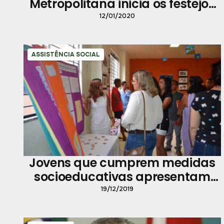
Metropolitana inicia os festejos
do aniversário de Belém
12/01/2020
ASSISTÊNCIA SOCIAL
Jovens que cumprem medidas
socioeducativas apresentam
mostra em Icoaraci
19/12/2019