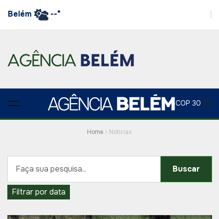
Belém
--°
COP 30
Home
Noticias
Buscar
Filtrar por data