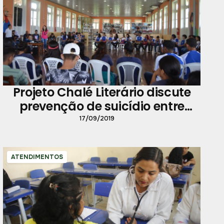
Projeto Chalé Literário discute
prevenção de suicídio entre
jovens
17/09/2019
ATENDIMENTOS