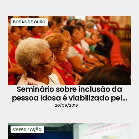
BODAS DE OURO
Seminário sobre inclusão da
pessoa idosa é viabilizado pela
Prefeitura de Belém
26/09/2019
CAPACITAÇÃO