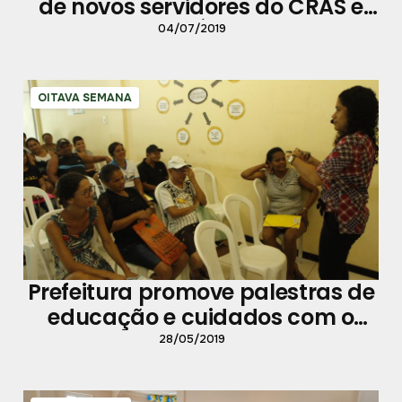
de novos servidores do CRAS e
CadÚnico
04/07/2019
OITAVA SEMANA
Prefeitura promove palestras de
educação e cuidados com o
bebê
28/05/2019