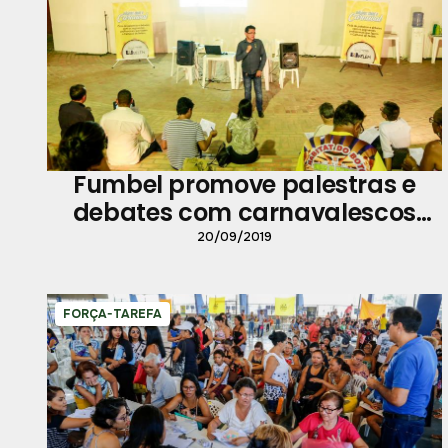
Fumbel promove palestras e
debates com carnavalescos
sobre quesitos julgados nos
20/09/2019
desfiles
FORÇA-TAREFA