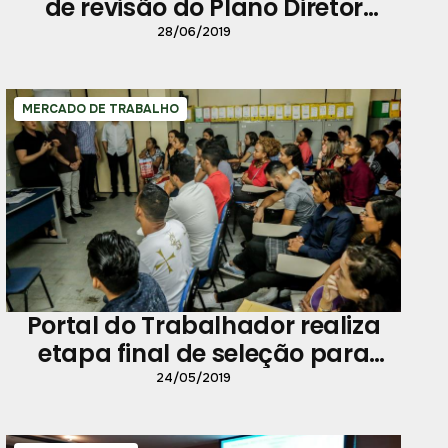
de revisão do Plano Diretor
Urbano de Belém
28/06/2019
MERCADO DE TRABALHO
Portal do Trabalhador realiza
etapa final de seleção para
restaurante Madero
24/05/2019