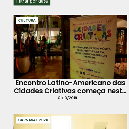
Filtrar por data
CULTURA
Encontro Latino-Americano das
Cidades Criativas começa nesta
quinta com extensa
01/10/2019
programação
CARNAVAL 2020