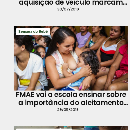
aquisição de veículo marcam
abertura do Prefeitura no Bairro
30/07/2019
Semana do Bebê
FMAE vai a escola ensinar sobre
a importância do aleitamento
materno
29/05/2019