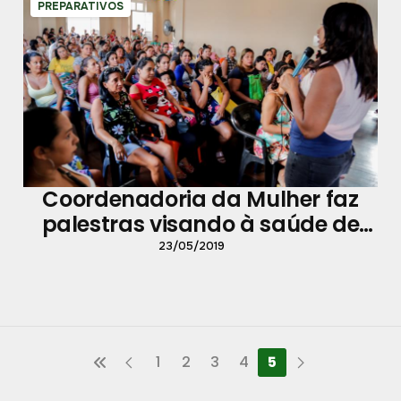
PREPARATIVOS
Coordenadoria da Mulher faz
palestras visando à saúde de
mulheres grávidas
23/05/2019
1
2
3
4
5