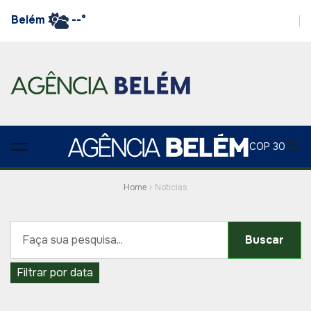
Belém
--°
COP 30
Home
Noticias
Buscar
Filtrar por data