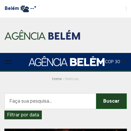
Belém
--°
COP 30
Home
Noticias
Buscar
Filtrar por data