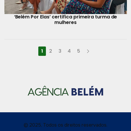
‘Belém Por Elas’ certifica primeira turma de
mulheres
1
2
3
4
5
© 2025, Todos os direitos reservados.