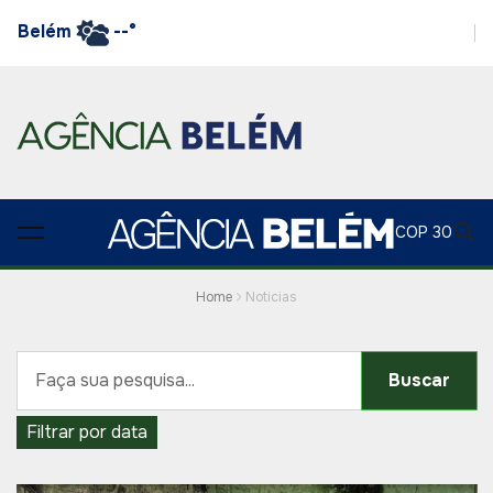
Belém
--°
COP 30
Home
Noticias
Buscar
Filtrar por data