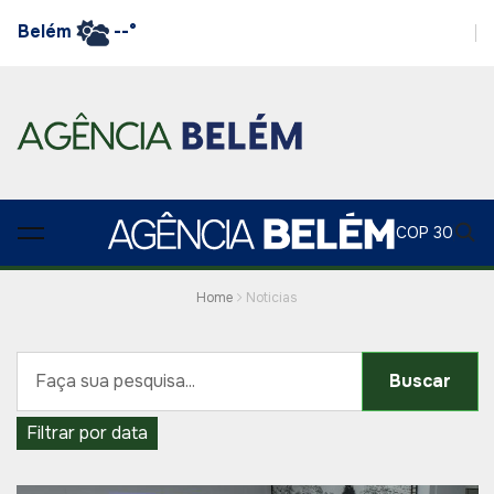
Belém
--°
COP 30
Home
Noticias
Buscar
Filtrar por data