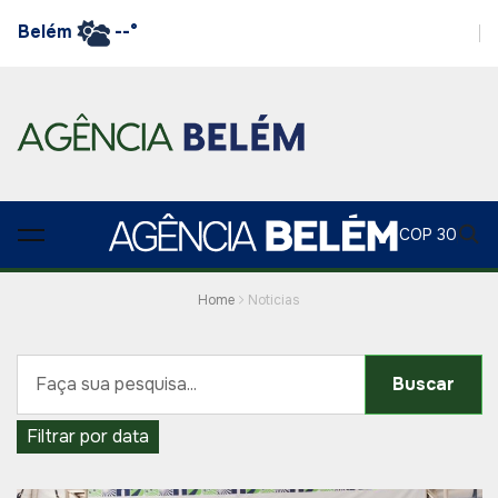
Belém
--°
COP 30
Home
Noticias
Buscar
Filtrar por data